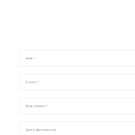
Имя *
E-mail *
Вид съемки *
Дата фотосессии