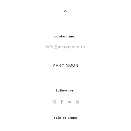
contact me:
info@marymoon.ru
MARY MOON
follow me:
сайт от vigbo